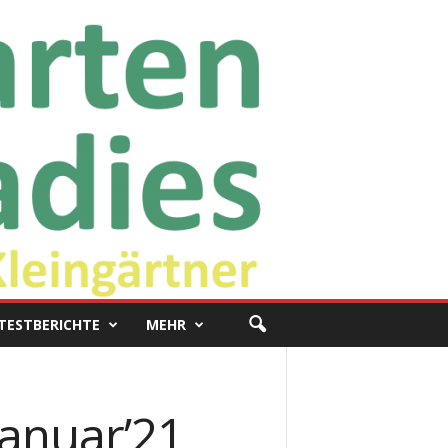
TESTBERICHTE
MEHR
anuar’21