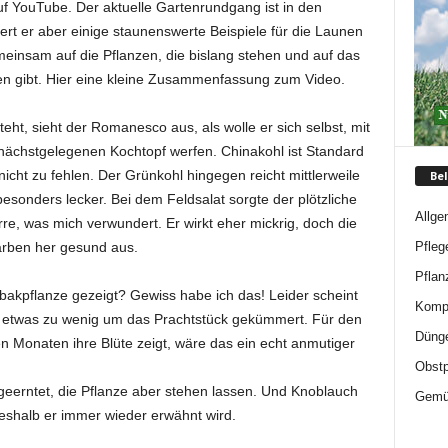
uf YouTube. Der aktuelle Gartenrundgang ist in den
rt er aber einige staunenswerte Beispiele für die Launen
meinsam auf die Pflanzen, die bislang stehen und auf das
en gibt. Hier eine kleine Zusammenfassung zum Video.
ht, sieht der Romanesco aus, als wolle er sich selbst, mit
n nächstgelegenen Kochtopf werfen. Chinakohl ist Standard
icht zu fehlen. Der Grünkohl hingegen reicht mittlerweile
Bel
 besonders lecker. Bei dem Feldsalat sorgte der plötzliche
Allge
rre, was mich verwundert. Er wirkt eher mickrig, doch die
Pfleg
arben her gesund aus.
Pflan
akpflanze gezeigt? Gewiss habe ich das! Leider scheint
Komp
 etwas zu wenig um das Prachtstück gekümmert. Für den
Düng
en Monaten ihre Blüte zeigt, wäre das ein echt anmutiger
Obstp
eerntet, die Pflanze aber stehen lassen. Und Knoblauch
Gemü
eshalb er immer wieder erwähnt wird.