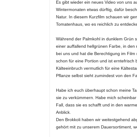
Es gibt wieder ein neues Video von uns a
Wintermonaten etwas dürftig, dafür besche
Natur. In diesem Kurzfilm schauen wir ge
Tomatenhaus, wo es reichlich zu entdeck
Während der Palmkohl in dunklem Grün ste
einer auffallend hellgrünen Farbe, in de
bei uns und hat die Berechtigung im Film n
schon für eine Portion und ist erntefrisch
Kälteeinbruch vermutlich für eine Kältesta
Pflanze selbst sieht zumindest von den F
Habe ich euch überhaupt schon meine Tab
sie zu verkümmern. Habe mich scheinbar
Fall, dass sie es schafft und in den warm
Anblick.
Den Brokkoli haben wir weitestgehend abg
gehört mit zu unserem Dauersortiment, w