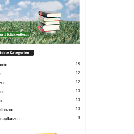
iebte Kategorien
18
mein
12
e
12
zen
10
ost
10
en
10
flanzen
9
sepflanzen