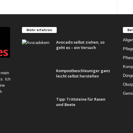
Mehr erfahren
Bel
Allge
Avocado selbst ziehen, so
geht es – ein Versuch
Pfleg
Pflan
Komp
Kompostbeschleuniger ganz
 mein
leicht selbst herstellen
Düng
s. Ich
Obstp
ine
h
Gemü
Tipp: Trittsteine für Rasen
und Beete