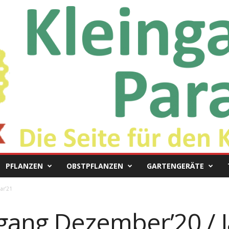
PFLANZEN
OBSTPFLANZEN
GARTENGERÄTE
ar’21
ang Dezember’20 / J