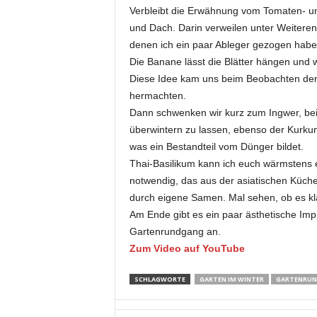
Verbleibt die Erwähnung vom Tomaten- 
und Dach. Darin verweilen unter Weitere
denen ich ein paar Ableger gezogen habe
Die Banane lässt die Blätter hängen und 
Diese Idee kam uns beim Beobachten der 
hermachten.
Dann schwenken wir kurz zum Ingwer, be
überwintern zu lassen, ebenso der Kurku
was ein Bestandteil vom Dünger bildet.
Thai-Basilikum kann ich euch wärmstens 
notwendig, das aus der asiatischen Küche
durch eigene Samen. Mal sehen, ob es kl
Am Ende gibt es ein paar ästhetische Im
Gartenrundgang an.
Zum Video auf YouTube
SCHLAGWORTE
GARTEN IM WINTER
GARTENRU