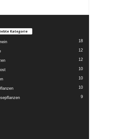
iebte Kategorie
18
mein
12
e
12
zen
10
ost
10
en
10
flanzen
9
sepflanzen