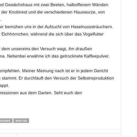
und Gewächshaus mit zwei Beeten, halboffenem Wänden
n der Knobirest und die verschiedenen Hauswurze, von
.
wir bemühen uns in der Aufzucht von Haselnusssträuchern.
Eichhörnchen, während die sich über das Vogelfutter
i dem unsereins den Versuch wagt, ihn draußen
ma. Nebenbei erwähne ich das getrocknete Kaffeepulver,
empfehlen. Meiner Meinung nach ist er in jedem Gericht
 stammt. Er durchläuft den Versuch der Selbstreproduktion
appt.
pressionen aus dem Garten. Seht euch den
NDGANG
WINTER