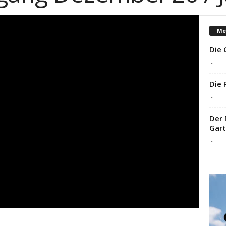
Me
Die 
-
Die 
-
Der 
Gart
-