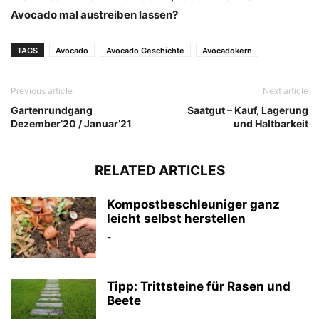
Avocado mal austreiben lassen?
TAGS
Avocado
Avocado Geschichte
Avocadokern
Previous article
Next article
Gartenrundgang
Saatgut – Kauf, Lagerung
Dezember’20 / Januar’21
und Haltbarkeit
RELATED ARTICLES
Kompostbeschleuniger ganz
leicht selbst herstellen
-
Tipp: Trittsteine für Rasen und
Beete
-