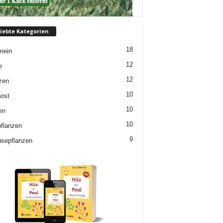
iebte Kategorien
18
mein
12
e
12
zen
10
ost
10
en
10
flanzen
9
sepflanzen