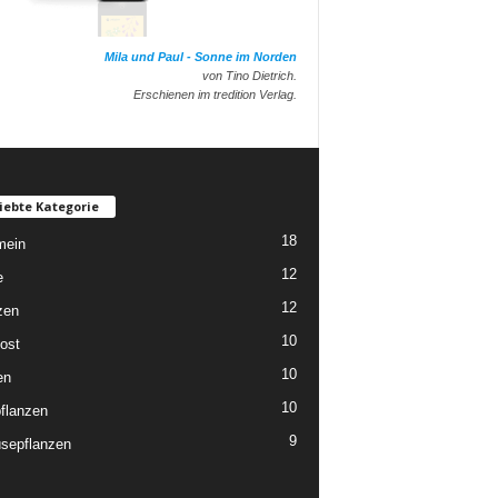
Mila und Paul - Sonne im Norden
von Tino Dietrich.
Erschienen im tredition Verlag.
iebte Kategorie
18
mein
12
e
12
zen
10
ost
10
en
10
flanzen
9
sepflanzen