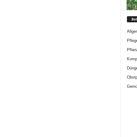
Bel
Allge
Pfleg
Pflan
Komp
Düng
Obstp
Gemü