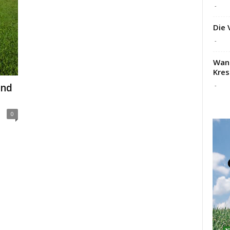
-
Die 
-
Wann
Kres
-
und
0