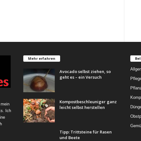
Mehr erfahren
Bel
Allge
Avocado selbst ziehen, so
geht es – ein Versuch
Pfleg
Pflan
Komp
Kompostbeschleuniger ganz
 mein
leicht selbst herstellen
Düng
s. Ich
Obstp
ine
h
Gemü
Tipp: Trittsteine für Rasen
und Beete