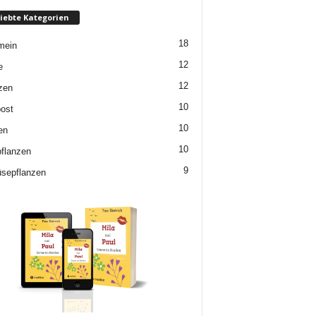
iebte Kategorien
18
mein
12
e
12
zen
10
ost
10
en
10
flanzen
9
sepflanzen