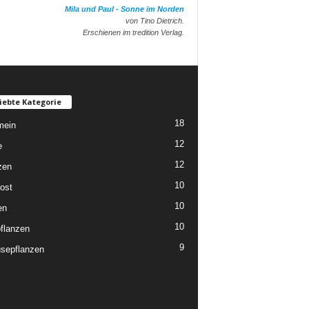
Mila und Paul - Sonne im Norden
von Tino Dietrich.
Erschienen im tredition Verlag.
iebte Kategorie
18
mein
12
e
12
zen
10
ost
10
en
10
flanzen
9
sepflanzen