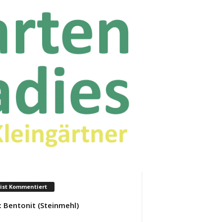
ist Kommentiert
: Bentonit (Steinmehl)