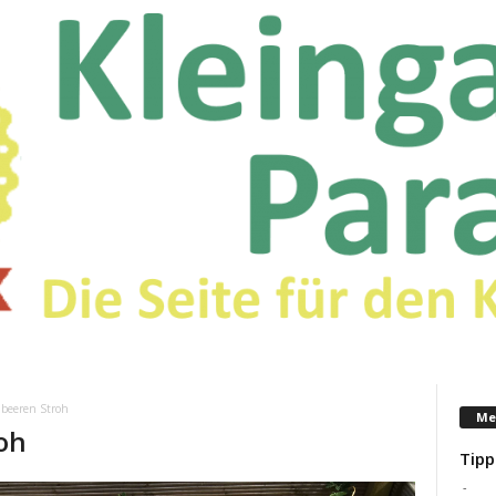
beeren Stroh
Me
oh
Tipp
-