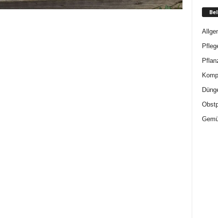
Bel
Allge
Pfleg
Pflan
Komp
Düng
Obstp
Gemü