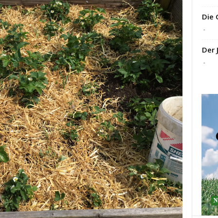
Die 
-
Der 
-