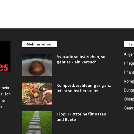
Mehr erfahren
Bel
Allge
Avocado selbst ziehen, so
geht es – ein Versuch
Pfleg
Pflan
Komp
Kompostbeschleuniger ganz
 mein
leicht selbst herstellen
Düng
s. Ich
Obstp
ine
h
Gemü
Tipp: Trittsteine für Rasen
und Beete