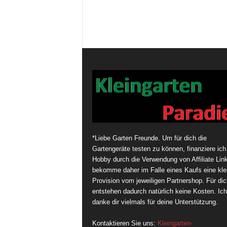
*Liebe Garten Freunde. Um für dich die
Gartengeräte testen zu können, finanziere ich
Hobby durch die Verwendung von Affiliate Link
bekomme daher im Falle eines Kaufs eine kle
Provision vom jeweiligen Partnershop. Für dic
entstehen dadurch natürlich keine Kosten. Ich
danke dir vielmals für deine Unterstützung.
Kontaktieren Sie uns:
Kleingarten-