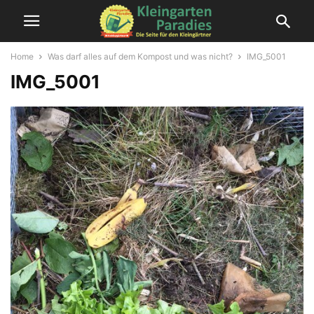
Home
Was darf alles auf dem Kompost und was nicht?
IMG_5001
IMG_5001