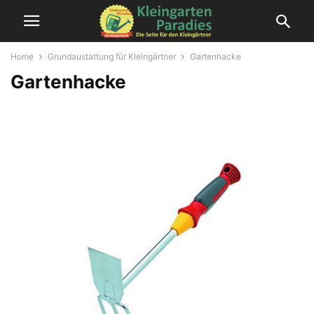
Home
Grundaustattung für Kleingärtner
Gartenhacke
Gartenhacke