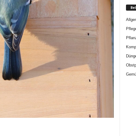
Bel
Allge
Pfleg
Pflan
Komp
Düng
Obstp
Gemü