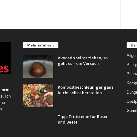
Mehr erfahren
Bel
Allge
Avocado selbst ziehen, so
geht es – ein Versuch
Pfleg
Pflan
Komp
Kompostbeschleuniger ganz
 mein
leicht selbst herstellen
Düng
s. Ich
Obstp
ine
h
Gemü
Tipp: Trittsteine für Rasen
und Beete