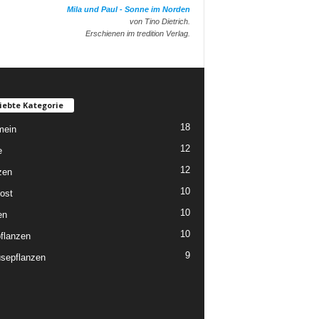
Mila und Paul - Sonne im Norden
von Tino Dietrich.
Erschienen im tredition Verlag.
iebte Kategorie
18
mein
12
e
12
zen
10
ost
10
en
10
flanzen
9
sepflanzen