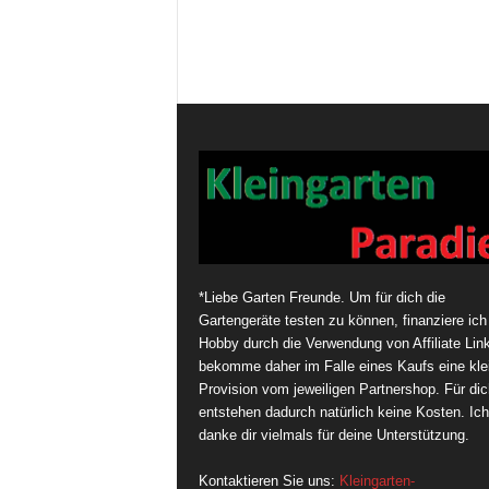
*Liebe Garten Freunde. Um für dich die
Gartengeräte testen zu können, finanziere ich
Hobby durch die Verwendung von Affiliate Link
bekomme daher im Falle eines Kaufs eine kle
Provision vom jeweiligen Partnershop. Für dic
entstehen dadurch natürlich keine Kosten. Ich
danke dir vielmals für deine Unterstützung.
Kontaktieren Sie uns:
Kleingarten-