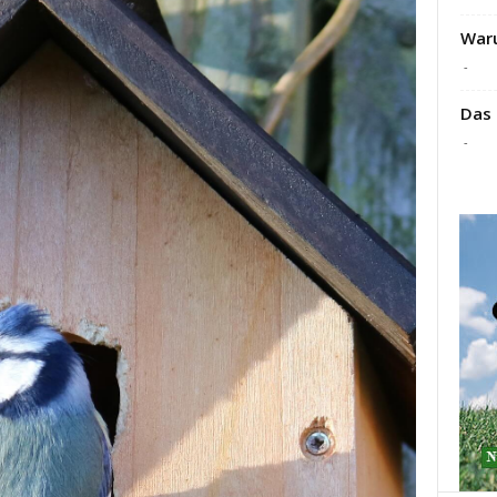
Waru
-
Das 
-