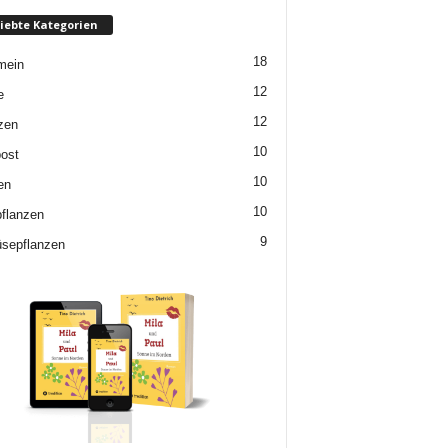
iebte Kategorien
18
mein
12
e
12
zen
10
ost
10
en
10
flanzen
9
sepflanzen