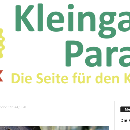
e-tit-1322644_1920
Me
Die 
-